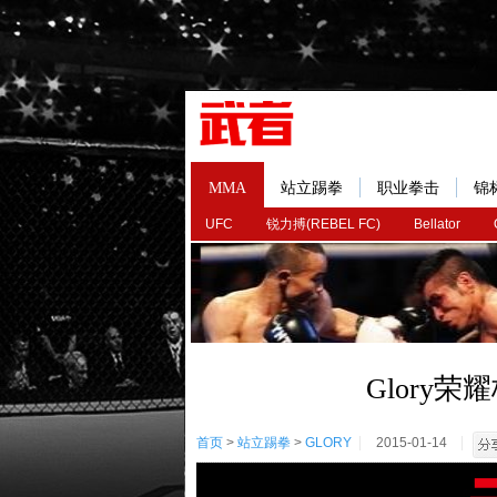
MMA
站立踢拳
职业拳击
锦
UFC
锐力搏(REBEL FC)
Bellator
Glory荣
首页
>
站立踢拳
>
GLORY
2015-01-14