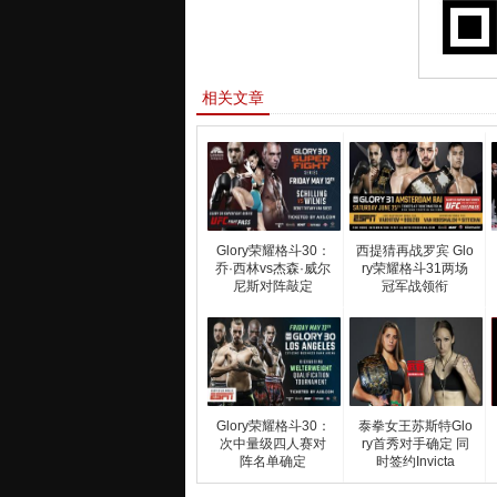
相关文章
Glory荣耀格斗30：
西提猜再战罗宾 Glo
乔·西林vs杰森·威尔
ry荣耀格斗31两场
尼斯对阵敲定
冠军战领衔
Glory荣耀格斗30：
泰拳女王苏斯特Glo
次中量级四人赛对
ry首秀对手确定 同
阵名单确定
时签约Invicta