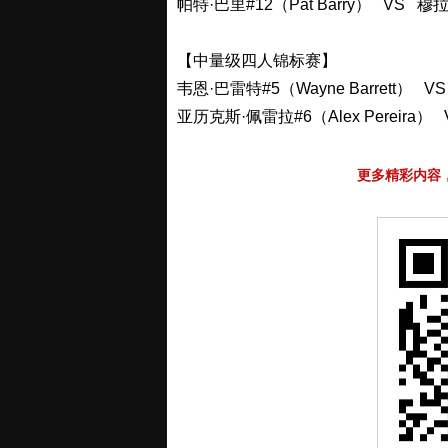
帕特·巴里#12（Pat Barry） VS 穆拉
【中量级四人锦标赛】
韦恩·巴雷特#5（Wayne Barrett） V
亚历克斯·佩雷拉#6（Alex Pereira） 
更多精彩内容