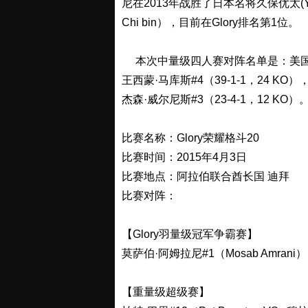
尼在2013年战胜了日本名将久保优太(Yu
Chi bin），目前在Glory排名第1位。
本次中量级四人赛对阵名单是：美国新星
王西蒙·马库斯#4（39-1-1，24 KO
杰森·威尔尼斯#3（23-4-1，12 
比赛名称：Glory荣耀格斗20
比赛时间：2015年4月3日
比赛地点：阿拉伯联合酋长国 迪拜
比赛对阵：
【Glory羽量级冠军争霸赛】
莫萨伯·阿姆拉尼#1（Mosab Amrani）
【重量级超级赛】