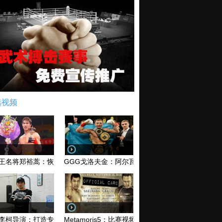
选视频
王名将郑裕蒿：恢复训练 有望回归擂台
GGG戈洛夫金：阿尔瓦雷兹和库托 爱谁谁无所谓！
李柯导演：打造专业MMA综合格斗电影《破军》
Metamoris5：比赛视频