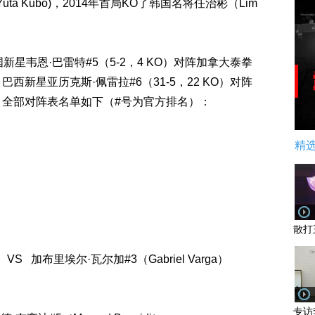
ta Kubo)，2014年首局KO了韩国名将任治彬（Lim
韦恩·巴雷特#5（5-2，4 KO）对阵加拿大泰拳
），巴西新星亚历克斯·佩雷拉#6（31-5，22 KO）对阵
KO）。全部对阵表名单如下（#号为官方排名）：
精
散打
 VS 加布里埃尔·瓦尔加#3（Gabriel Varga）
专访