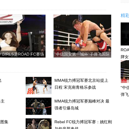
精
RO
 GIRLS是ROAD FC赛场
“中信国安第一城杯”子弹飞国际
牌女
上的一道靓丽的风景
搏击争霸赛
感眼
名
MMA锐力搏冠军赛北京站提上
日程 宋克南青格乐参战
“中
弹飞
得主
MMA锐力搏冠军赛巅峰对决 最
强者引爆岛城
重图集
Rebel FC锐力搏冠军赛：姚红刚
与包音那参战