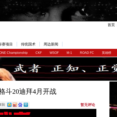
首页
标赛项目
传统国术
周边新闻
ONE Championship
CKF
WSOF
M-1
ROAD FC
英雄榜
耀格斗20迪拜4月开战
暂无评论