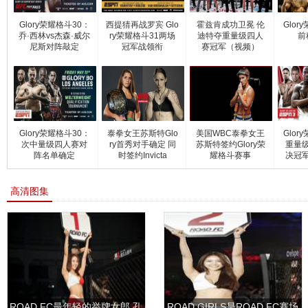
Glory荣耀格斗30：
西提猜再战罗宾 Glo
霍兹肯成功卫冕 伦
Glor
乔·西林vs杰森·威尔
ry荣耀格斗31两场
迪特夺重量级四人
前
尼斯对阵敲定
冠军战领衔
赛冠军（视频）
Glory荣耀格斗30：
泰拳女王苏斯特Glo
美国WBC泰拳女王
Glor
次中量级四人赛对
ry首秀对手确定 同
苏斯特签约Glory荣
重量
阵名单确定
时签约Invicta
耀格斗赛事
决冠
高清图集
ROAD FC最年轻的举牌女郎 孔
ROAD GIRLS是ROAD FC赛场