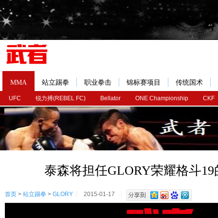
MMA
站立踢拳
职业拳击
锦标赛项目
传统国术
UFC
锐力搏(REBEL FC)
Bellator
ONE Championship
CKF
泰森将担任GLORY荣耀格斗1
首页
>
站立踢拳
>
GLORY
2015-01-17