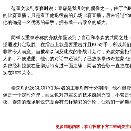
范霍文谈到泰森时说：泰森是我儿时的偶像之一，由于当时
的比赛直播，只是看了他退役前的几场比赛直播，后来通过You
他的确是一名优秀的拳手，拥有着一击致命的威力。
同样以重拳著称的齐默尔曼谈到了自己和泰森的共同之处：
望通过判定取胜，在擂台上就是要重击并且KO对手，所以我
非常令人满意。当被泰森问及此次的备战计划时，齐默尔曼拒
人多，不便透露。他们的对话中还谈到了已故泰拳传奇拉蒙·德克斯(R
森曾经和拉蒙在曼彻斯特有过一面之缘，两者的合影一直挂在
实在非常荣幸。
泰森对此次GLORY19两者的主赛对阵十分期待，他不但
像是一个定时炸弹，而且也对范霍文的技术感到兴奋，不管是
夜。泰森的现场解说究竟会有怎样精彩的评论，让我们一起期
更多精彩内容，欢迎扫描下方二维码关注