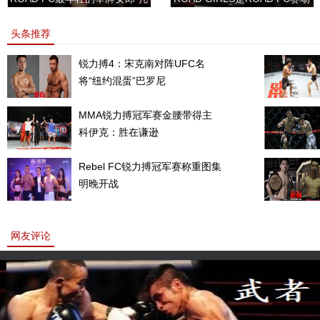
敏书美腿性感眼神清纯
上的一道靓丽的风景
头条推荐
锐力搏4：宋克南对阵UFC名
将“纽约混蛋”巴罗尼
MMA锐力搏冠军赛金腰带得主
科伊克：胜在谦逊
Rebel FC锐力搏冠军赛称重图集
明晚开战
网友评论