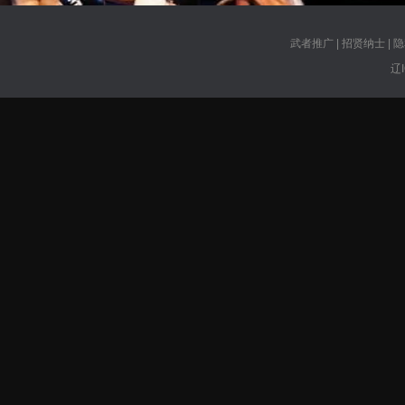
武者推广
|
招贤纳士
|
隐
辽I