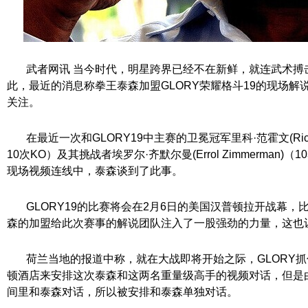
武者网讯 当今时代，明星跨界已经不在新鲜，就连武术搏
此，最近的消息称拳王泰森加盟GLORY荣耀格斗19的现场解
关注。
在最近一次和GLORY19中主赛的卫冕冠军里科·范霍文(Rico Ve
10次KO）及其挑战者埃罗尔·齐默尔曼(Errol Zimmerman)（
现场视频连线中，泰森谈到了此事。
GLORY19的比赛将会在2月6日的美国汉普顿拉开战幕，比赛将
森的加盟给此次赛事的解说团队注入了一股强劲的力量，这也
荷兰当地的报道中称，就在大战即将开始之际，GLORY抓
顿酒店来安排这次泰森和这两名重量级高手的视频对话，但是
间里和泰森对话，所以被安排和泰森单独对话。