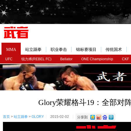
MMA
站立踢拳
职业拳击
锦标赛项目
传统国术
UFC
锐力搏(REBEL FC)
Bellator
ONE Championship
CKF
Glory荣耀格斗19：全部对
首页
>
站立踢拳
>
GLORY
2015-02-02