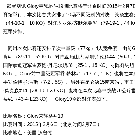
武者网讯 Glory荣耀格斗19期比赛将于北京时间2015年2
育馆举行，本次比赛共安排了10场不同级别的对决，头条主赛
（
44-10-1，10 KO
）对阵埃罗尔·齐默尔曼
#4
（
79-19-1，44 
冠军头衔。
同时本次比赛还安排了次中量级（77kg）4人竞争赛，由前Gl
肯#1（89-11，52
KO
） 对阵亚历山大·斯特库伦科#4（50-9，
国跆拳道冠军雷蒙德·丹尼尔斯
#8
（
25-1，15 KO
）对阵乔纳坦
KO）
。Glory前中量级冠军乔·希林
#1（17-7，11K）
也将在本
手
罗伯特·托马斯（
7-2，5S
）。另外在昆仑决15南京站，重击
·莫克森#14（38-10-1,23
KO
）也将在本次比赛中挑战70公斤世
蒂#1（43-4-1,23
KO
）。Glory19全部对阵表如下。
比赛名称：Glory荣耀格斗19
比赛时间：2015年2月6日（北京时间2月7日）
比赛地点：美国 汉普顿