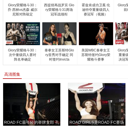
Glory荣耀格斗30：
西提猜再战罗宾 Glo
霍兹肯成功卫冕 伦
Glor
乔·西林vs杰森·威尔
ry荣耀格斗31两场
迪特夺重量级四人
前
尼斯对阵敲定
冠军战领衔
赛冠军（视频）
Glory荣耀格斗30：
泰拳女王苏斯特Glo
美国WBC泰拳女王
Glor
次中量级四人赛对
ry首秀对手确定 同
苏斯特签约Glory荣
重量
阵名单确定
时签约Invicta
耀格斗赛事
决冠
高清图集
ROAD FC最年轻的举牌女郎 孔
ROAD GIRLS是ROAD FC赛场