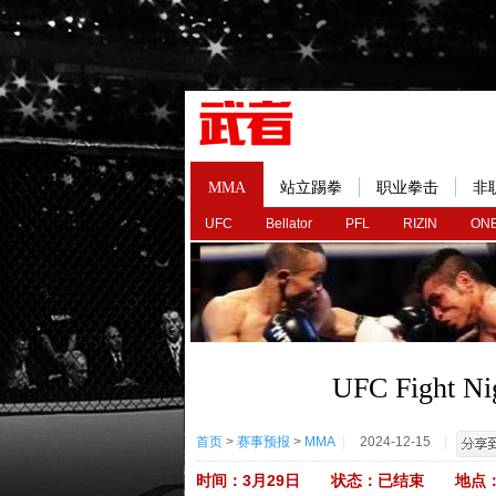
MMA
站立踢拳
职业拳击
非
UFC
Bellator
PFL
RIZIN
ONE
UFC Fight Nig
首页
>
赛事预报
>
MMA
2024-12-15
时间：3月29日 状态：已结束 地点：