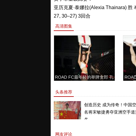
亚历克夏·泰娜拉(Alexia Thainara) 胜 
27, 30–27) 3回合
高清图集
ROAD FC最年轻的举牌女郎 孔
ROAD
敏书美腿性感眼神清纯
头条推荐
创造历史 成为传奇！中国
名将宋敏捷勇夺亚洲空手道
名。
网友评论