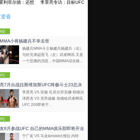
霍利菲尔德：还想再和泰森干一架！
李景亮专访：目标UFC金腰带 不做打酱油
家爱看
NE
mpions
MMA小将杨建兵不幸去世
hip
杨建兵MMA斗士杨建兵杨建兵（右）
与好兄弟赵燕飞（左）武者网讯 又是
一个悲痛的消息，中国MMA综合格...
FC
亮7月出战拉斯维加斯UFC终极斗士23总决
李景亮 VS 安顿·扎菲尔乔安娜·耶德尔
泽西克 VS 克劳迪娅·加德哈武者网讯
UFC 200即将于...
FC
友8月参战UFC 自己的MMA俱乐部即将开业
宁广友 VS 马龙&middot;维拉 内特