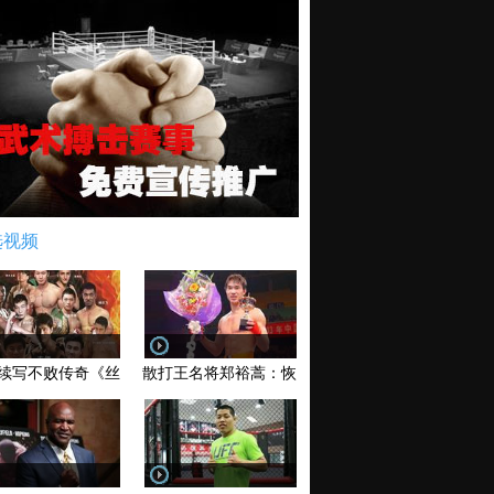
选视频
续写不败传奇《丝路英雄》太原站全场视频
散打王名将郑裕蒿：恢复训练 有望回归擂台