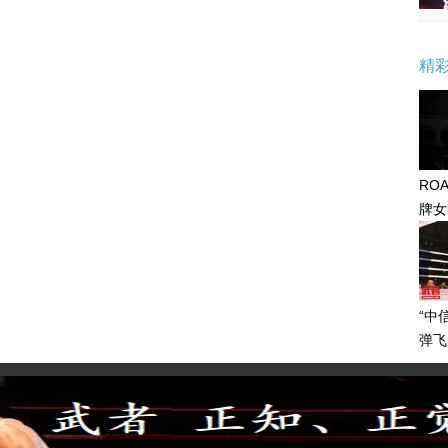
精
RO
牌女
感眼
“中
弹飞