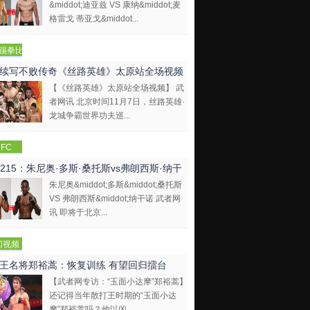
&middot;迪亚兹 VS 康纳&middot;麦
格雷戈 蒂亚戈&middot...
踢拳比
视频
续写不败传奇《丝路英雄》太原站全场视频
【《丝路英雄》太原站全场视频】 武
者网讯 北京时间11月7日，丝路英雄·
龙城争霸世界功夫巡...
FC
C215：朱尼奥·多斯·桑托斯vs弗朗西斯·纳干
朱尼奥&middot;多斯&middot;桑托斯
VS 弗朗西斯&middot;纳干诺 武者网
讯 即将于北京...
闻视频
王名将郑裕蒿：恢复训练 有望回归擂台
【武者网专访：“玉面小达摩”郑裕蒿】
还记得当年散打王时期的“玉面小达
摩”郑裕蒿吗？他以凶...