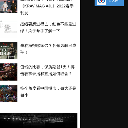
人人网
《KRAV MAG AJL》2022春季
刊发
战绩要想过得去，红色不能盖过
绿！刷子拳手了解一下
拳赛海报哪家强？各领风骚丑成
翔！
值钱的比赛，保质期就1天！搏
击赛事录播和直播如何取舍？
换个角度看中国搏击，做大还是
做小