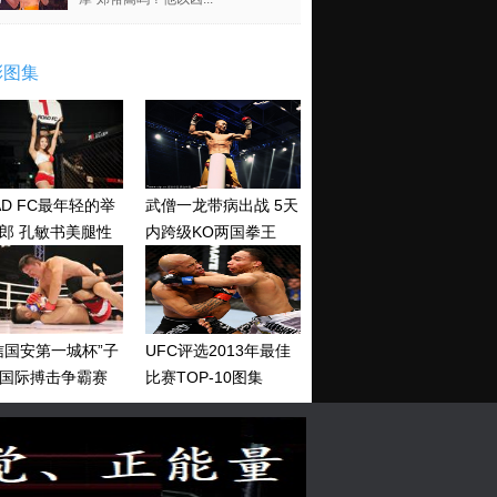
彩图集
AD FC最年轻的举
武僧一龙带病出战 5天
郎 孔敏书美腿性
内跨级KO两国拳王
神清纯
信国安第一城杯”子
UFC评选2013年最佳
国际搏击争霸赛
比赛TOP-10图集