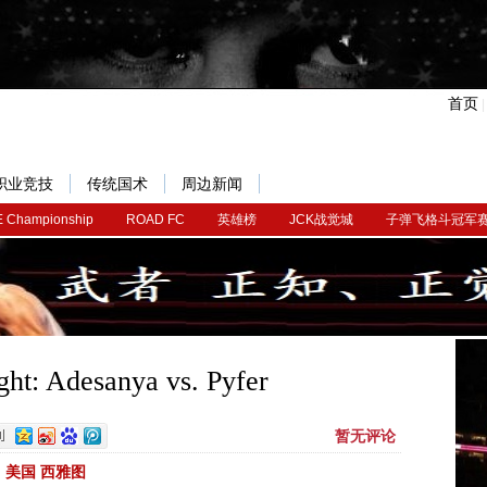
首页
职业竞技
传统国术
周边新闻
 Championship
ROAD FC
英雄榜
JCK战觉城
子弹飞格斗冠军
ht: Adesanya vs. Pyfer
暂无评论
美国 西雅图