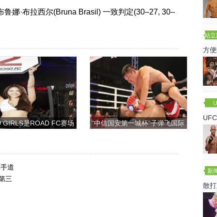
布鲁娜·布拉西尔(Bruna Brasil) 一致判定(30–27, 30–
站立
赛
方便
U
UF
 GIRLS是ROAD FC赛场
“中信国安第一城杯”子弹飞国际
诺
上的一道靓丽的风景
搏击争霸赛
空手道
新
第三
散打