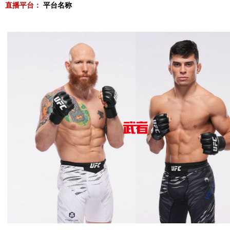
直播平台：
平台名称