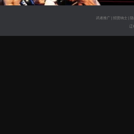
武者推广
|
招贤纳士
|
隐
辽I