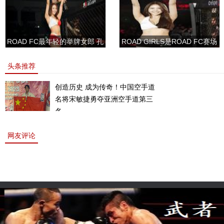
ROAD FC最年轻的举牌女郎 孔
ROAD GIRLS是ROAD FC赛场
敏书美腿性感眼神清纯
上的一道靓丽的风景
头条推荐
创造历史 成为传奇！中国空手道
名将宋敏捷勇夺亚洲空手道第三
名。
网友评论