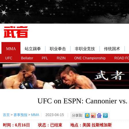
MMA
站立踢拳
职业拳击
非职业竞技
传统国术
UFC
Bellator
PFL
RIZIN
ONE Championship
ROAD F
UFC on ESPN: Cannonier vs.
首页
>
赛事预报
>
MMA
2023-04-15
时间：6月16日 状态：已结束 地点：美国 拉斯维加斯