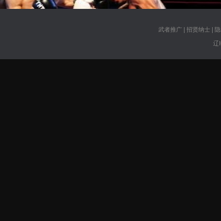
武者推广
|
招贤纳士
|
隐
辽I